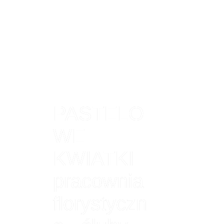
PASTELO
WE
KWIATKI
pracownia
florystyczn