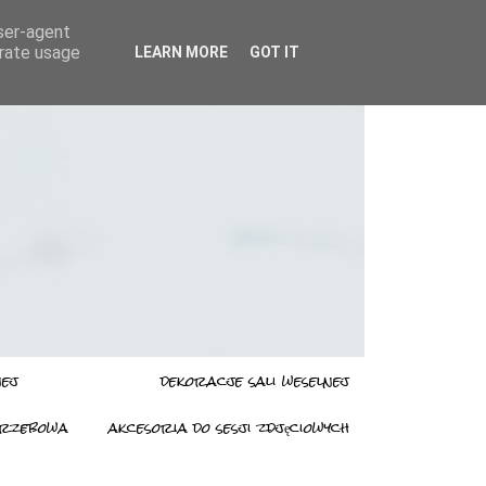
user-agent
erate usage
LEARN MORE
GOT IT
nej
dekoracje sali weselnej
grzebowa
akcesoria do sesji zdjęciowych