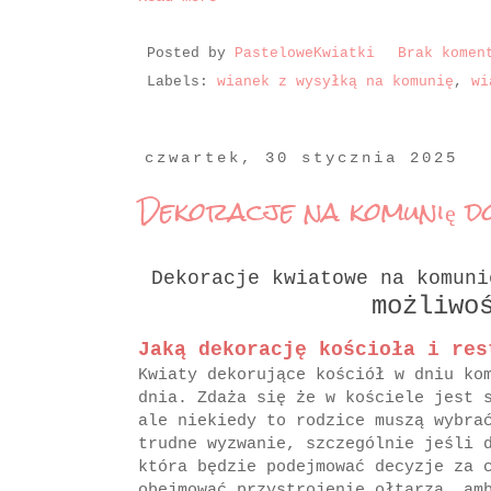
Posted by
PasteloweKwiatki
Brak komen
Labels:
wianek z wysyłką na komunię
,
wi
czwartek, 30 stycznia 2025
Dekoracje na komunię do
Dekoracje kwiatowe na komun
możliwo
Jaką dekorację kościoła i res
Kwiaty dekorujące kościół w dniu ko
dnia. Zdaża się że w kościele jest 
ale niekiedy to rodzice muszą wybra
trudne wyzwanie, szczególnie jeśli 
która będzie podejmować decyzje za 
obejmować przystrojenie ołtarza, am