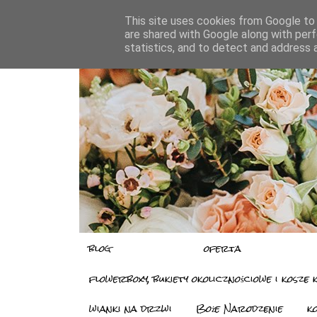
This site uses cookies from Google to d
are shared with Google along with perf
statistics, and to detect and address 
blog
oferta
flowerboxy, bukiety okolicznościowe i kosze
wianki na drzwi
Boże Narodzenie
k