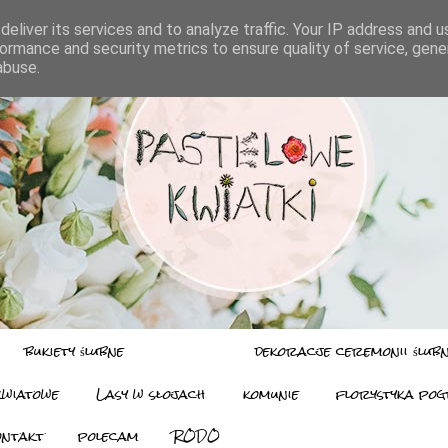
eliver its services and to analyze traffic. Your IP address and 
ormance and security metrics to ensure quality of service, gen
abuse.
bukiety ślubne
dekoracje ceremonii ślub
 kwiatowe
Lasy w słojach
komunie
florystyka po
ontakt
polecam
RODO