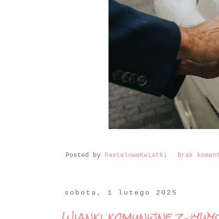
Posted by
PasteloweKwiatki
Brak komen
sobota, 1 lutego 2025
Wianki komunijne z żywy