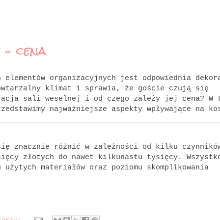
 – cena
h elementów organizacyjnych jest odpowiednia dekor
owtarzalny klimat i sprawia, że goście czują się
racja sali weselnej i od czego zależy jej cena? W 
rzedstawimy najważniejsze aspekty wpływające na ko
ię znacznie różnić w zależności od kilku czynnikó
sięcy złotych do nawet kilkunastu tysięcy. Wszystk
u użytych materiałów oraz poziomu skomplikowania