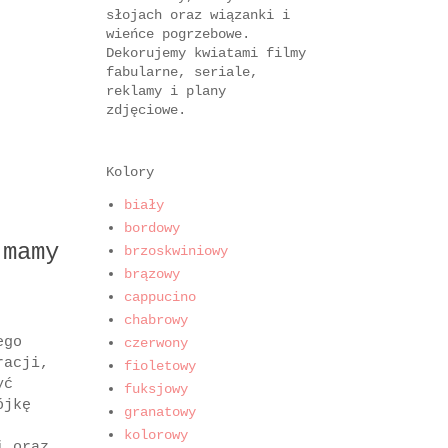
słojach oraz wiązanki i
wieńce pogrzebowe.
Dekorujemy kwiatami filmy
fabularne, seriale,
reklamy i plany
zdjęciowe.
Kolory
biały
bordowy
 mamy
brzoskwiniowy
brązowy
cappucino
chabrowy
ego
czerwony
racji,
fioletowy
yć
fuksjowy
ójkę
granatowy
kolorowy
i oraz