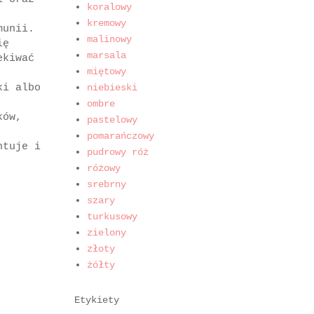
koralowy
kremowy
munii.
malinowy
ię
marsala
ekiwać
miętowy
ki albo
niebieski
ombre
ków,
pastelowy
pomarańczowy
ntuje i
pudrowy róż
różowy
srebrny
szary
turkusowy
zielony
złoty
żółty
Etykiety