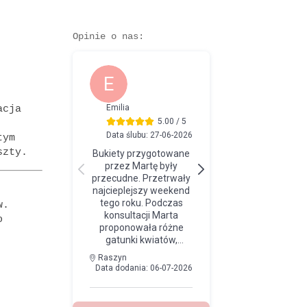
Opinie o nas:
acja
tym
szty.
w.
o