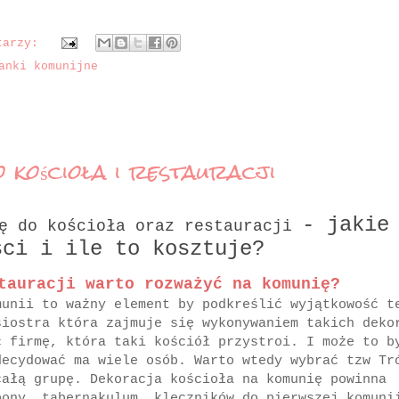
tarzy:
anki komunijne
 kościoła i restauracji
- jakie
ię do kościoła oraz restauracji
ści i ile to kosztuje?
tauracji warto rozważyć na komunię?
munii to ważny element by podkreślić wyjątkowość t
siostra która zajmuje się wykonywaniem takich deko
ć firmę, która taki kościół przystroi. I może to b
decydować ma wiele osób. Warto wtedy wybrać tzw Tr
całą grupę. Dekoracja kościoła na komunię powinna
bony, tabernakulum, klęczników do pierwszej komuni