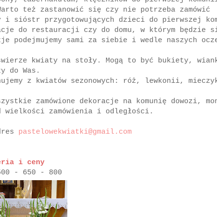
Warto też zastanowić się czy nie potrzeba zamówić
 i sióstr przygotowujących dzieci do pierwszej ko
acje do restauracji czy do domu, w którym będzie s
zje podejmujemy sami za siebie i wedle naszych ocz
świerze kwiaty na stoły. Mogą to być bukiety, wian
ży do Was.
nujemy z kwiatów sezonowych: róż, lewkonii, mieczy
szystkie zamówione dekoracje na komunię dowozi, mo
d wielkości zamówienia i odległości.
adres
pastelowekwiatki@gmail.com
eria i ceny
500 - 650 - 800