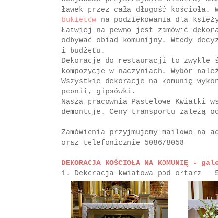
ławek przez całą długość kościoła. 
bukietów
na podziękowania dla księży
Łatwiej na pewno jest zamówić dekor
odbywać obiad komunijny. Wtedy decy
i budżetu.
Dekoracje do restauracji to zwykle 
kompozycje w naczyniach. Wybór nale
Wszystkie dekoracje na komunię wyko
peonii, gipsówki.
Nasza pracownia Pastelowe Kwiatki w
demontuje. Ceny transportu zależą o
Zamówienia przyjmujemy mailowo na 
oraz telefonicznie 508678058
DEKORACJA KOŚCIOŁA NA KOMUNIĘ - gal
1. Dekoracja kwiatowa pod ołtarz – 