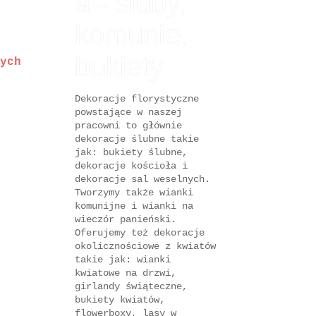
a - śluby,
komunie,
bukiety
ych
Dekoracje florystyczne
powstające w naszej
pracowni to głównie
dekoracje ślubne takie
jak: bukiety ślubne,
dekoracje kościoła i
dekoracje sal weselnych.
Tworzymy także wianki
komunijne i wianki na
wieczór panieński.
Oferujemy też dekoracje
okolicznościowe z kwiatów
takie jak: wianki
kwiatowe na drzwi,
girlandy świąteczne,
bukiety kwiatów,
flowerboxy, lasy w