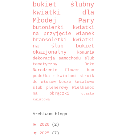
bukiet ślubny
kwiatki dla
Młodej Pary
butonierki
kwiatki
na przyjęcie
wianek
bransoletki
kwiatki
na ślub
bukiet
okazjonalny
komunia
dekoracja samochodu
ślub
tematyczny
Boże
Narodzenie
flower box
pudełka z kwiatami
stroik
do włosów
kosze kwiatowe
ślub plenerowy
Wielkanoc
na obrączki
opaska
kwiatowa
Archiwum bloga
►
2026
(2)
▼
2025
(7)