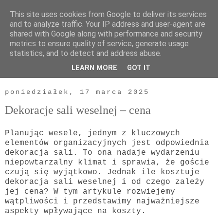
This site uses cookies from Google to deliver its services
and to analyze traffic. Your IP address and user-agent are
shared with Google along with performance and security
metrics to ensure quality of service, generate usage
statistics, and to detect and address abuse.
LEARN MORE
GOT IT
▼
poniedziałek, 17 marca 2025
Dekoracje sali weselnej – cena
Planując wesele, jednym z kluczowych
elementów organizacyjnych jest odpowiednia
dekoracja sali. To ona nadaje wydarzeniu
niepowtarzalny klimat i sprawia, że goście
czują się wyjątkowo. Jednak ile kosztuje
dekoracja sali weselnej i od czego zależy
jej cena? W tym artykule rozwiejemy
wątpliwości i przedstawimy najważniejsze
aspekty wpływające na koszty.