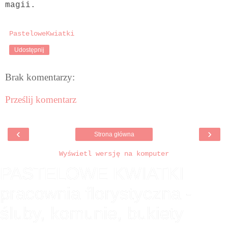
magii.
PasteloweKwiatki
Udostępnij
Brak komentarzy:
Prześlij komentarz
‹
›
Strona główna
Wyświetl wersję na komputer
PASTELOWE KWIATKI
pracownia florystyczna -
śluby, komunie, bukiety