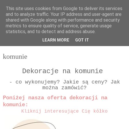
This site uses cookies from Google to deliver its services
and to analyze traffic. Your IP address and user-agent are
shared with Google along with performance and security
metrics to ensure quality of service, generate usage
statistics, and to detect and address abuse.
LEARN MORE
GOT IT
▼
komunie
Dekoracje na komunie
- co wykonujemy? Jakie są ceny?
Jak
można zamówić?
Poniżej nasza oferta dekoracji na
komunie:
Kliknij interesujące Cię kółko