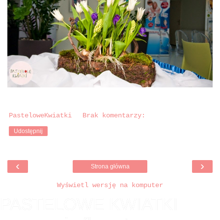
PasteloweKwiatki
Brak komentarzy:
Udostępnij
‹
›
Strona główna
Wyświetl wersję na komputer
PASTELOWE KWIATKI