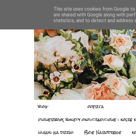
This site uses cookies from Google to d
are shared with Google along with perf
statistics, and to detect and address 
blog
oferta
flowerboxy, bukiety okolicznościowe i kosze 
wianki na drzwi
Boże Narodzenie
k