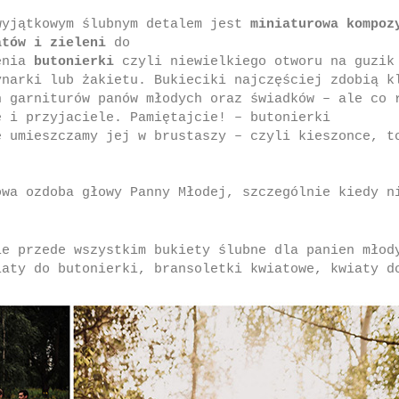
wyjątkowym ślubnym detalem jest
miniaturowa kompoz
atów i zieleni
do
enia
butonierki
czyli niewielkiego otworu na guzik
ynarki lub żakietu. Bukieciki najczęściej zdobią k
h garniturów panów młodych oraz świadków – ale co 
e i przyjaciele. Pamiętajcie! – butonierki
e umieszczamy jej w brustaszy – czyli kieszonce, t
wa ozdoba głowy Panny Młodej, szczególnie kiedy n
ie przede wszystkim bukiety ślubne dla panien młod
iaty do butonierki, bransoletki kwiatowe, kwiaty d