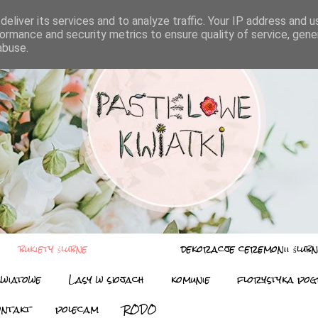
eliver its services and to analyze traffic. Your IP address and 
ormance and security metrics to ensure quality of service, gen
abuse.
bukiety ślubne
dekoracje ceremonii ślubn
kwiatowe
Lasy w słojach
komunie
florystyka po
ontakt
polecam
RODO