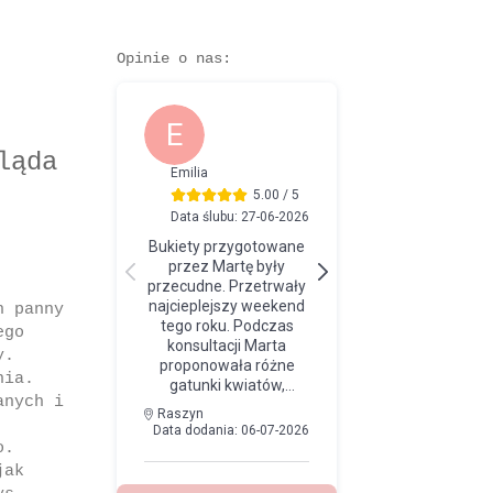
Opinie o nas:
ląda
h panny
ego
y.
nia.
anych i
o.
jak