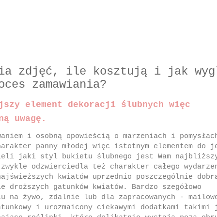
ia zdjęć, ile kosztują i jak wyg
oces zamawiania?
jszy element dekoracji ślubnych więc
ną uwagę.
aniem i osobną opowieścią o marzeniach i pomysłac
harakter panny młodej więc istotnym elementem do j
ieli jaki styl bukietu ślubnego jest Wam najbliższ
 zwykle odzwierciedla też charakter całego wydarze
najświeższych kwiatów uprzednio poszczególnie dobr
ie droższych gatunków kwiatów. Bardzo szegółowo
iu na żywo, zdalnie lub dla zapracowanych - mailow
atunkowy i urozmaicony ciekawymi dodatkami takimi 