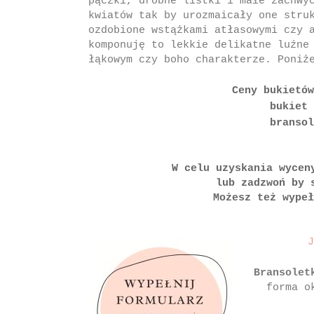
pączki, drobne listki i małe zachwy
kwiatów tak by urozmaicały one stru
ozdobione wstążkami atłasowymi czy 
komponuję to lekkie delikatne luźne
łąkowym czy boho charakterze. Poniż
Ceny bukietó
bukiet 
bransol
W celu uzyskania wyceny 
lub zadzwoń by 
Możesz też wypeł
J
Bransolet
forma o