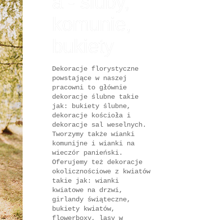
a - śluby,
komunie,
bukiety
Dekoracje florystyczne
powstające w naszej
pracowni to głównie
dekoracje ślubne takie
jak: bukiety ślubne,
dekoracje kościoła i
dekoracje sal weselnych.
Tworzymy także wianki
komunijne i wianki na
wieczór panieński.
Oferujemy też dekoracje
okolicznościowe z kwiatów
takie jak: wianki
kwiatowe na drzwi,
girlandy świąteczne,
bukiety kwiatów,
flowerboxy, lasy w