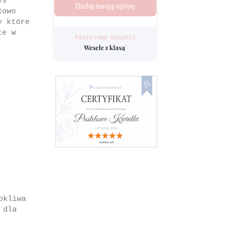
ys
łowo
y które
te w
Pastelowe Kwiatki
okliwa
 dla