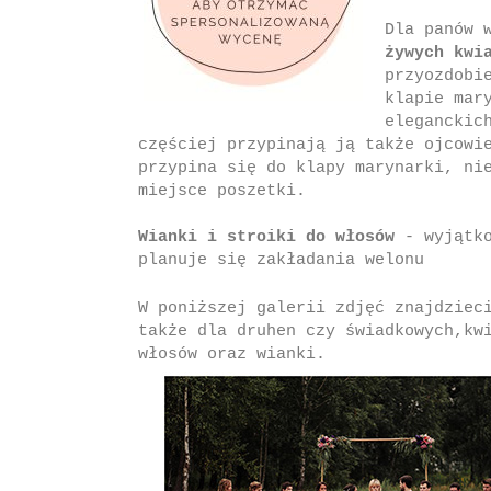
Dla panów 
żywych kwi
przyozdobi
klapie mar
eleganckic
częściej przypinają ją także ojcowi
przypina się do klapy marynarki, ni
miejsce poszet
ki
.
Wianki i stroiki do włosów
- wyjątko
planuje się zakładania welonu
W poniższej galerii zdjęć znajdziec
także dla druhen czy świadkowych,kw
włosów oraz wianki.