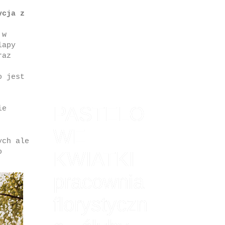
ycja z
 w
lapy
raz
o jest
PASTELO
ie
WE
ych ale
o
KWIATKI
pracownia
florystyczn