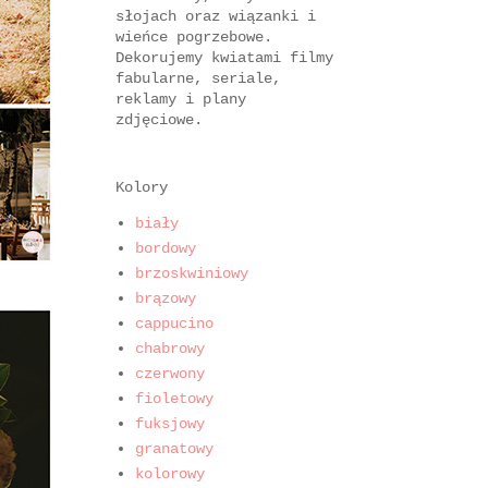
słojach oraz wiązanki i
wieńce pogrzebowe.
Dekorujemy kwiatami filmy
fabularne, seriale,
reklamy i plany
zdjęciowe.
Kolory
biały
bordowy
brzoskwiniowy
brązowy
cappucino
chabrowy
czerwony
fioletowy
fuksjowy
granatowy
kolorowy