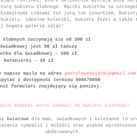
cające roślinki, które delikatnie wystają poza obr
kturę bukietu ślubnego. Rączki bukietów sa szczegó
aksamitnymi czasami też jutą lub sznurkiem.
Bukiet
 bukiety, idealne kuleczki, bukiety łezki a także 
ej bogata galeria zdjęć!
w ślubnych zaczynają się od 300 zł
świadkowej jest 50 zł tańszy
etka dla świadkowej - 100 zł
butonierki - 35 zł
napisz maila na adres
pastelowekwiatki@gmail.com
spytać o dostępność terminu 508678058
nić formularz znajdujący się poniżej.
akie dodatki warto zamówić do bukietu ślubnego?
ki kwiatowe
dla mam, świadkowych i koleżanek to ur
kazania sympatii i miłości oraz piękne wyróżnienie
obdarowanych.