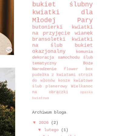
bukiet ślubny
kwiatki dla
Młodej Pary
butonierki
kwiatki
na przyjęcie
wianek
bransoletki
kwiatki
na ślub
bukiet
okazjonalny
komunia
dekoracja samochodu
ślub
tematyczny
Boże
Narodzenie
flower box
pudełka z kwiatami
stroik
do włosów
kosze kwiatowe
ślub plenerowy
Wielkanoc
na obrączki
opaska
kwiatowa
Archiwum bloga
▼
2026
(2)
▼
lutego
(1)