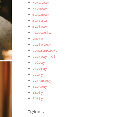
koralowy
kremowy
malinowy
marsala
miętowy
niebieski
ombre
pastelowy
pomarańczowy
pudrowy róż
różowy
srebrny
szary
turkusowy
zielony
złoty
żółty
Etykiety