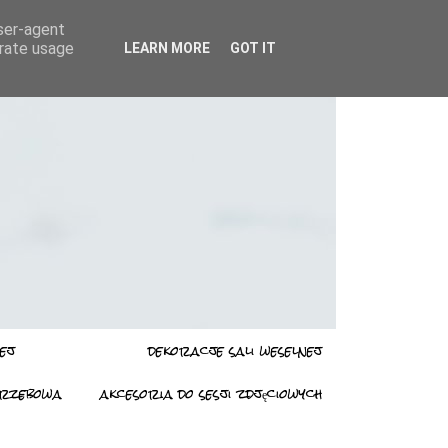
user-agent
erate usage
LEARN MORE
GOT IT
ej
dekoracje sali weselnej
grzebowa
akcesoria do sesji zdjęciowych