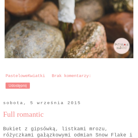
PasteloweKwiatki
Brak komentarzy:
Udostępnij
sobota, 5 września 2015
Full romantic
Bukiet z gipsówką, listkami mrozu,
różyczkami gałązkowymi odmian Snow Flake i