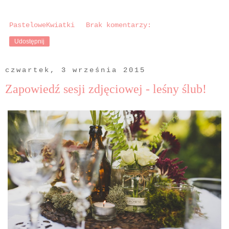
PasteloweKwiatki
Brak komentarzy:
Udostępnij
czwartek, 3 września 2015
Zapowiedź sesji zdjęciowej - leśny ślub!