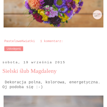
PasteloweKwiatki
1 komentarz:
Udostępnij
sobota, 19 września 2015
Sielski ślub Magdaleny
Dekoracja polna, kolorowa, energetyczna.
Oj podoba się :-)