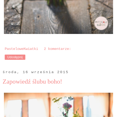
PasteloweKwiatki
2 komentarze:
Udostępnij
środa, 16 września 2015
Zapowiedź ślubu boho!