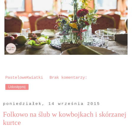
PasteloweKwiatki
Brak komentarzy:
Udostępnij
poniedziałek, 14 września 2015
Folkowo na ślub w kowbojkach i skórzanej
kurtce