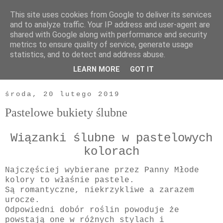
This site uses cookies from Google to deliver its services
and to analyze traffic. Your IP address and user-agent are
shared with Google along with performance and security
metrics to ensure quality of service, generate usage
statistics, and to detect and address abuse.
LEARN MORE
GOT IT
▼
środa, 20 lutego 2019
Pastelowe bukiety ślubne
Wiązanki ślubne w pastelowych
kolorach
Najczęściej wybierane przez Panny Młode
kolory to właśnie pastele.
Są romantyczne, niekrzykliwe a zarazem
urocze.
Odpowiedni dobór roślin powoduje że
powstają one w różnych stylach i