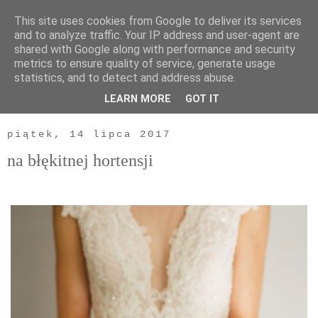
This site uses cookies from Google to deliver its services
and to analyze traffic. Your IP address and user-agent are
shared with Google along with performance and security
metrics to ensure quality of service, generate usage
statistics, and to detect and address abuse.
LEARN MORE
GOT IT
▼
piątek, 14 lipca 2017
na błękitnej hortensji