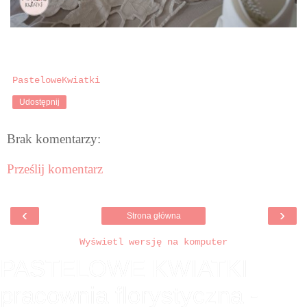
PasteloweKwiatki
Udostępnij
Brak komentarzy:
Prześlij komentarz
‹
›
Strona główna
Wyświetl wersję na komputer
PASTELOWE KWIATKI
pracownia florystyczna -